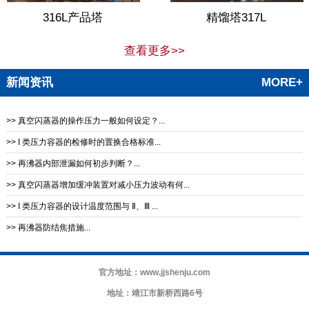
316L产品塔
精馏塔317L
查看更多>>
新闻资讯
MORE+
>> 真空闪蒸器的操作压力一般如何设定？...
>> I 类压力容器的检修时的置换合格标准...
>> 再沸器内部泄漏如何初步判断？...
>> 真空闪蒸器增加缓冲装置对减小压力波动有何...
>> I 类压力容器的设计温度范围与 Ⅱ、Ⅲ ...
>> 再沸器防结焦措施‌...
官方地址：www.jjshenju.com
地址：靖江市新桥西路6号