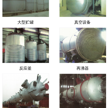
大型贮罐
真空设备
反应釜
再沸器