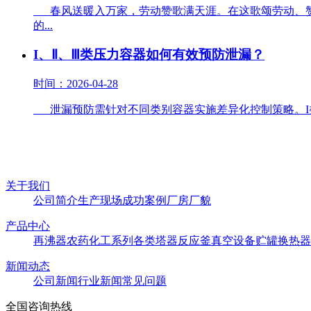
春风送暖入万家，劳动赞歌满天涯。在这歌颂劳动、赞
的...
I、Ⅱ、Ⅲ类压力容器如何有效预防泄漏？
时间：2026-04-28
泄漏预防需针对不同类别容器实施差异化控制策略。I类
关于我们
公司简介
生产现场
成功案例
厂房厂貌
产品中心
再沸器
农药化工系列
各类塔器
反应釜
真空设备
贮罐
换热器
新闻动态
公司新闻
行业新闻
常见问题
全国咨询热线