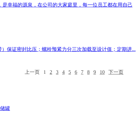
是幸福的源泉，在公司的大家庭里，每一位员工都在用自己
保证密封比压；螺栓预紧力分三次加载至设计值；定期进...
上一页
1
2
3
4
5
6
7
8
9
10
下一页
储罐