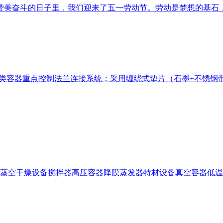
美奋斗的日子里，我们迎来了五一劳动节。劳动是梦想的基石，
容器重点控制法兰连接系统：采用缠绕式垫片（石墨+不锈钢带）
蒸空干燥设备
搅拌器
高压容器
降膜蒸发器
特材设备
真空容器
低温