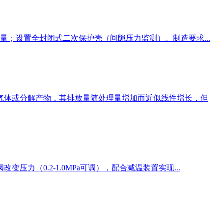
；设置全封闭式二次保护壳（间隙压力监测）。制造要求...
体或分解产物，其排放量随处理量增加而近似线性增长，但
0.2-1.0MPa可调），配合减温装置实现...