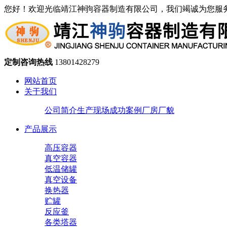
您好！欢迎光临靖江神驹容器制造有限公司，我们竭诚为您服
定制咨询热线
13801428279
网站首页
关于我们
公司简介
生产现场
成功案例
厂房厂貌
产品展示
高压容器
真空容器
低温储罐
真空设备
换热器
贮罐
反应釜
各类塔器