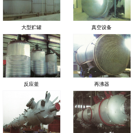
大型贮罐
真空设备
反应釜
再沸器