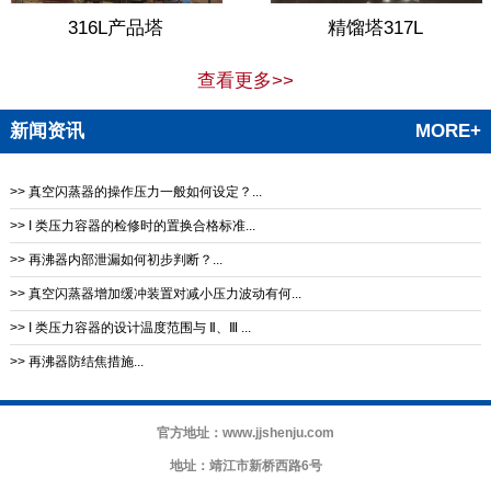
316L产品塔
精馏塔317L
查看更多>>
新闻资讯
MORE+
>> 真空闪蒸器的操作压力一般如何设定？...
>> I 类压力容器的检修时的置换合格标准...
>> 再沸器内部泄漏如何初步判断？...
>> 真空闪蒸器增加缓冲装置对减小压力波动有何...
>> I 类压力容器的设计温度范围与 Ⅱ、Ⅲ ...
>> 再沸器防结焦措施‌...
官方地址：www.jjshenju.com
地址：靖江市新桥西路6号