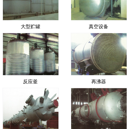
大型贮罐
真空设备
反应釜
再沸器