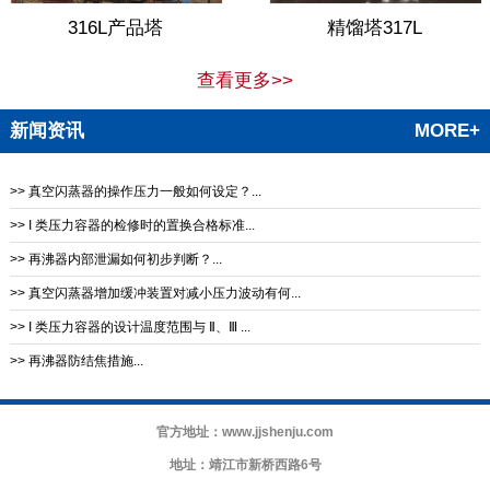
316L产品塔
精馏塔317L
查看更多>>
新闻资讯
MORE+
>> 真空闪蒸器的操作压力一般如何设定？...
>> I 类压力容器的检修时的置换合格标准...
>> 再沸器内部泄漏如何初步判断？...
>> 真空闪蒸器增加缓冲装置对减小压力波动有何...
>> I 类压力容器的设计温度范围与 Ⅱ、Ⅲ ...
>> 再沸器防结焦措施‌...
官方地址：www.jjshenju.com
地址：靖江市新桥西路6号